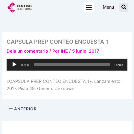
Ir
Menú
al
contenido
CAPSULA PREP CONTEO ENCUESTA_1
Deja un comentario
/ Por
INE
/
5 junio, 2017
Reproductor
00:00
00:00
de
audio
«CAPSULA PREP CONTEO ENCUESTA_1». Lanzamiento:
2017. Pista 49. Género: Unknown.
ANTERIOR