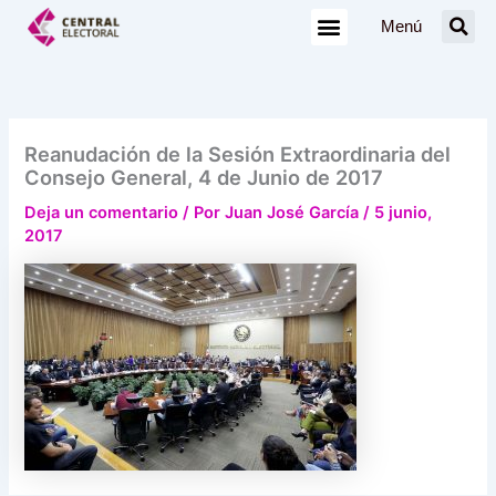
Ir
Menú
al
contenido
Reanudación de la Sesión Extraordinaria del
Consejo General, 4 de Junio de 2017
Deja un comentario
/ Por
Juan José García
/
5 junio,
2017