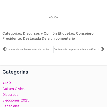
-o0o-
Categorías:
Discursos y Opinión
Etiquetas:
Consejero
Presidente
,
Destacada
Deja un comentario
Ant
S
Conferencia de Prensa ofrecida por los Consejeros Electorales del Instituto con motivo de las elecciones locales que se realizarán el próximo domingo 4 de junio
Conferencia de prensa sobre las #Elecciones2017
Categorías
Al día
Cultura Cívica
Discursos
Elecciones 2025
Especiales