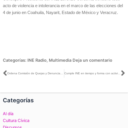
acto de violencia e intolerancia en el marco de las elecciones del
4 de junio en Coahuila, Nayarit, Estado de México y Veracruz.
Categorías:
INE Radio
,
Multimedia
Deja un comentario
Ant
S
Ordena Comisión de Quejas y Denuncias suspender promocional “Cristalazo B” pautado por el PAN en Edomex
Cumple INE en tiempo y forma con actividades preparatorias para las Elecciones del 4 de junio
Categorías
Al día
Cultura Cívica
Discursos