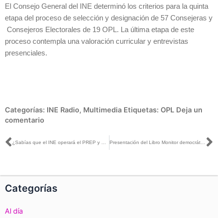
El Consejo General del INE determinó los criterios para la quinta
etapa del proceso de selección y designación de 57 Consejeras y
Consejeros Electorales de 19 OPL. La última etapa de este
proceso contempla una valoración curricular y entrevistas
presenciales.
Categorías:
INE Radio
,
Multimedia
Etiquetas:
OPL
Deja un
comentario
Ant
S
¿Sabías que el INE operará el PREP y Conteo Rápido de Veracruz y Nayarit?
Presentación del Libro Monitor democrático 2017
Categorías
Al día