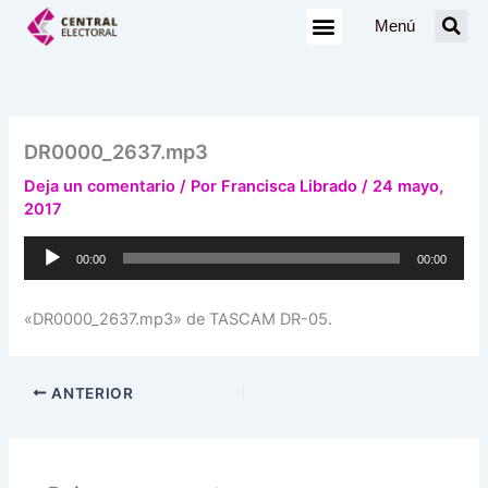
Ir
Menú
al
contenido
DR0000_2637.mp3
Deja un comentario
/ Por
Francisca Librado
/
24 mayo,
2017
Reproductor
00:00
00:00
de
audio
«DR0000_2637.mp3» de TASCAM DR-05.
ANTERIOR