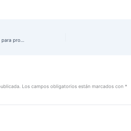
La FEPADE se coordina con diversas autoridades para proteger la realización de las elecciones
publicada.
Los campos obligatorios están marcados con
*