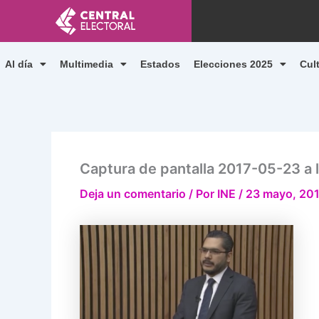
Ir
al
contenido
Al día
Multimedia
Estados
Elecciones 2025
Cul
Captura de pantalla 2017-05-23 a l
Deja un comentario
/ Por
INE
/
23 mayo, 20