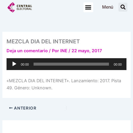
Ir
Menú
al
contenido
MEZCLA DIA DEL INTERNET
Deja un comentario
/ Por
INE
/
22 mayo, 2017
Reproductor
00:00
00:00
de
audio
«MEZCLA DIA DEL INTERNET». Lanzamiento: 2017. Pista
49. Género: Unknown.
ANTERIOR