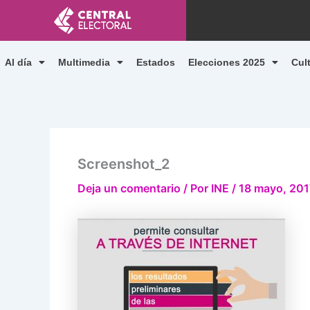
Ir
al
contenido
Al día
Multimedia
Estados
Elecciones 2025
Cul
Screenshot_2
Deja un comentario
/ Por
INE
/
18 mayo, 201