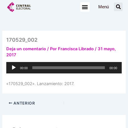
Ir
Menú
al
contenido
170529_002
Deja un comentario
/ Por
Francisca Librado
/
31 mayo,
2017
Reproductor
00:00
00:00
de
audio
«170529_002». Lanzamiento: 2017.
ANTERIOR