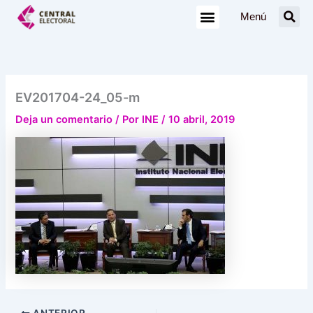
Ir
Menú
al
contenido
EV201704-24_05-m
Deja un comentario
/ Por
INE
/
10 abril, 2019