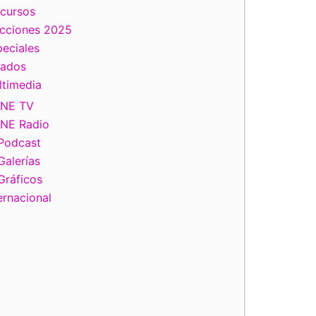
scursos
ecciones 2025
eciales
tados
ltimedia
INE TV
INE Radio
Podcast
Galerías
Gráficos
ernacional