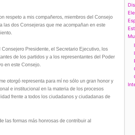
teclas
Di
de
El
on respeto a mis compañeros, miembros del Consejo
flecha
Esp
 a las dos Consejeras que me acompañan en este
arriba/abajo
Es
ento.
para
Mu
aumentar
 Consejero Presidente, el Secretario Ejecutivo, los
o
antes de los partidos y a los representantes del Poder
disminuir
vo en este Consejo.
el
volumen.
e otorgó representa para mí no sólo un gran honor y
Int
onal e institucional en la materia de los procesos
lidad frente a todos los ciudadanos y ciudadanas de
 de las formas más honrosas de contribuir al