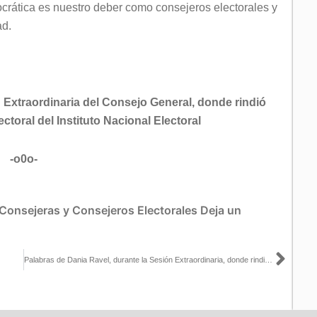
crática es nuestro deber como consejeros electorales y
ad.
 Extraordinaria del Consejo General, donde rindió
toral del Instituto Nacional Electoral
-o0o-
Consejeras y Consejeros Electorales
Deja un
Sigu
Palabras de Dania Ravel, durante la Sesión Extraordinaria, donde rindió protesta como Consejera Electoral del INE