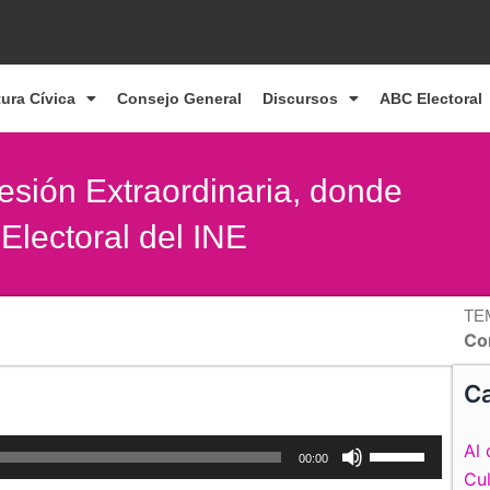
tura Cívica
Consejo General
Discursos
ABC Electoral
esión Extraordinaria, donde
Electoral del INE
TE
Co
Ca
Utiliza
Al 
00:00
las
Cul