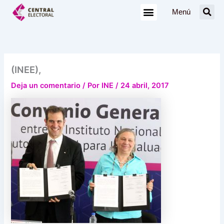
Ir
Menú
al
contenido
(INEE),
Deja un comentario
/ Por
INE
/
24 abril, 2017