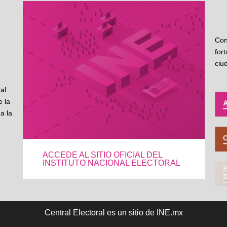
Con
for
ciu
al
 la
a la
ACCEDE AL SITIO OFICIAL DEL
INSTITUTO NACIONAL ELECTORAL
Central Electoral es un sitio de INE.mx