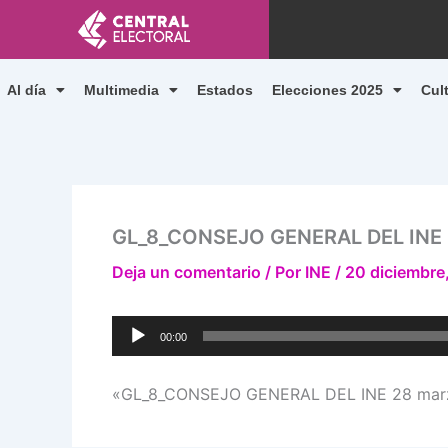
Ir
al
contenido
Al día
Multimedia
Estados
Elecciones 2025
Cul
GL_8_CONSEJO GENERAL DEL INE 
Deja un comentario
/ Por
INE
/
20 diciembre
Reproductor
00:00
de
audio
«GL_8_CONSEJO GENERAL DEL INE 28 marzo