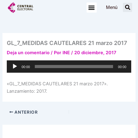
Ir
Menú
al
contenido
GL_7_MEDIDAS CAUTELARES 21 marzo 2017
Deja un comentario
/ Por
INE
/
20 diciembre, 2017
Reproductor
00:00
00:00
de
audio
«GL_7_MEDIDAS CAUTELARES 21 marzo 2017».
Lanzamiento: 2017.
ANTERIOR