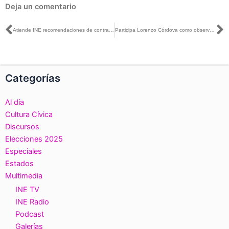
Deja un comentario
Ant
S
Atiende INE recomendaciones de contraloría y ASF
Participa Lorenzo Córdova como observador en Elecciones de Ecuador
Categorías
Al día
Cultura Cívica
Discursos
Elecciones 2025
Especiales
Estados
Multimedia
INE TV
INE Radio
Podcast
Galerías