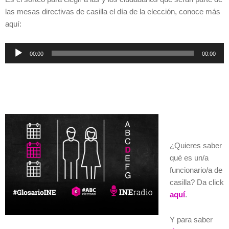
las mesas directivas de casilla el día de la elección, conoce más
aquí:
Reproductor
00:00
00:00
de
audio
¿Quieres saber
qué es un/a
funcionario/a de
casilla? Da click
aquí
.
Y para saber