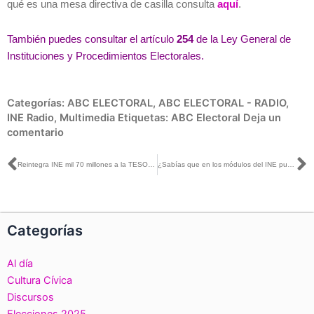
qué es una mesa directiva de casilla consulta
aquí
.
También puedes consultar el artículo
254
de la Ley General de
Instituciones y Procedimientos Electorales.
Categorías:
ABC ELECTORAL
,
ABC ELECTORAL - RADIO
,
INE Radio
,
Multimedia
Etiquetas:
ABC Electoral
Deja un
comentario
Ant
S
Reintegra INE mil 70 millones a la TESOFE
¿Sabías que en los módulos del INE puedes reportar el fallecimiento de un familiar?
Categorías
Al día
Cultura Cívica
Discursos