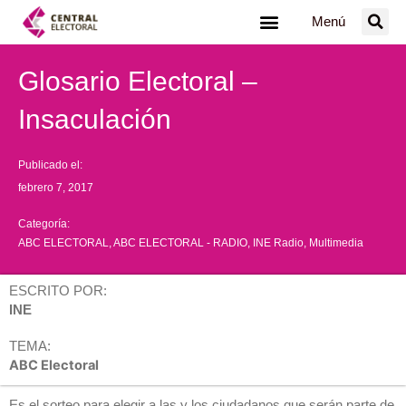
Ir
Menú
al
contenido
Glosario Electoral –
Insaculación
Publicado el:
febrero 7, 2017
Categoría:
ABC ELECTORAL
,
ABC ELECTORAL - RADIO
,
INE Radio
,
Multimedia
ESCRITO POR:
INE
TEMA:
ABC Electoral
Es el sorteo para elegir a las y los ciudadanos que serán parte de