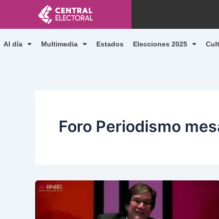
Ir
al
contenido
Al día
Multimedia
Estados
Elecciones 2025
Cul
Foro Periodismo me