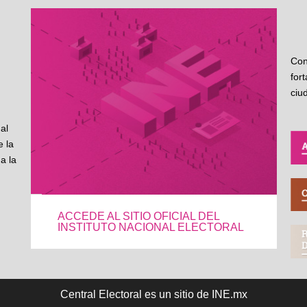
Con
for
ciu
al
 la
a la
ACCEDE AL SITIO OFICIAL DEL
INSTITUTO NACIONAL ELECTORAL
Central Electoral es un sitio de INE.mx