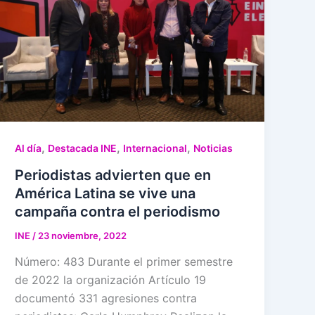
,
,
,
Al día
Destacada INE
Internacional
Noticias
Periodistas advierten que en
América Latina se vive una
campaña contra el periodismo
INE
/
23 noviembre, 2022
Número: 483 Durante el primer semestre
de 2022 la organización Artículo 19
documentó 331 agresiones contra