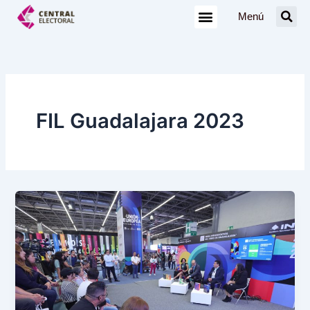
Ir
Menú
al
contenido
FIL Guadalajara 2023