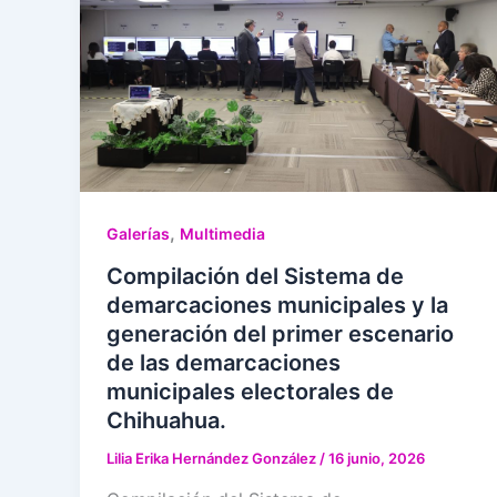
,
Galerías
Multimedia
Compilación del Sistema de
demarcaciones municipales y la
generación del primer escenario
de las demarcaciones
municipales electorales de
Chihuahua.
Lilia Erika Hernández González
/
16 junio, 2026