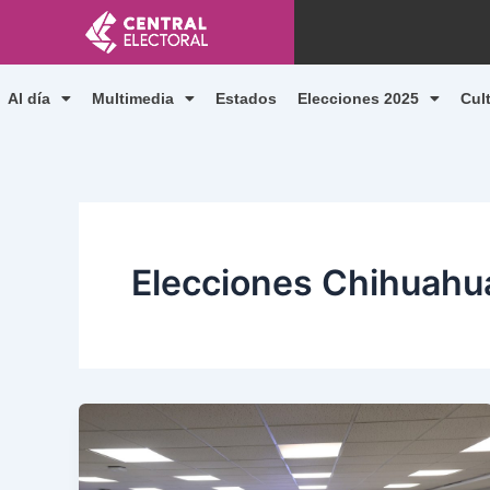
Ir
al
contenido
Al día
Multimedia
Estados
Elecciones 2025
Cul
Elecciones Chihuahu