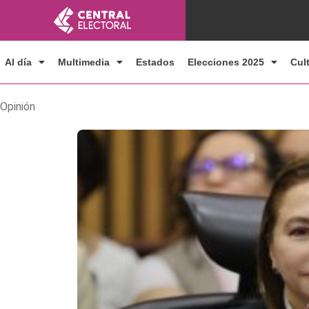
Ir
al
contenido
Al día
Multimedia
Estados
Elecciones 2025
Cul
Opinión