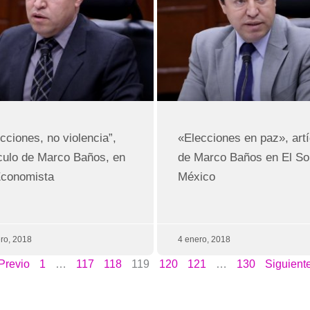
cciones, no violencia”,
«Elecciones en paz», artí
ículo de Marco Baños, en
de Marco Baños en El So
Economista
México
ro, 2018
4 enero, 2018
Previo
1
…
117
118
119
120
121
…
130
Siguient