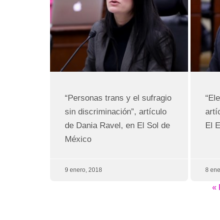
“Personas trans y el sufragio
“Ele
sin discriminación”, artículo
art
de Dania Ravel, en El Sol de
El 
México
9 enero, 2018
8 ene
« 