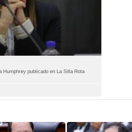
la Humphrey publicado en La Silla Rota
Página
Página
Página
Página
Página
Página
Página