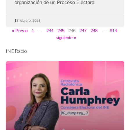
organización de un Proceso Electoral
18 febrero, 2023
« Previo
1
…
244
245
246
247
248
…
914
siguiente »
INE Radio
Página
Página
Página
Página
Página
Página
Página