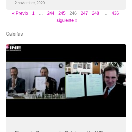
2 noviembre, 2020
« Previo
1
…
244
245
246
247
248
…
436
siguiente »
Galerías
Página
Página
Página
Página
Página
Página
Página