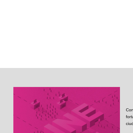
Con
for
ciu