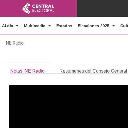
Ir
al
contenido
Al día
Multimedia
Estados
Elecciones 2025
Cul
INE Radio
Notas INE Radio
Resúmenes del Consejo General