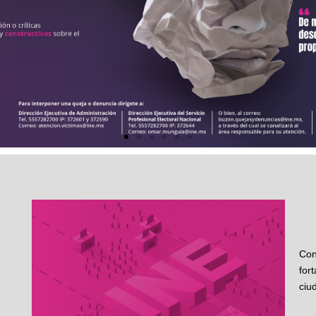
Con
for
ciu