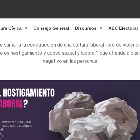
tura Cívica
Consejo General
Discursos
ABC Electoral
de sumar a la construcción de una cultura laboral libre de violenc
o es hostigamiento y acoso sexual y laboral”, que atiende a cla
negativo en las personas