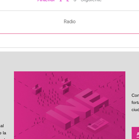
Radio
Con
for
ciu
al
 la