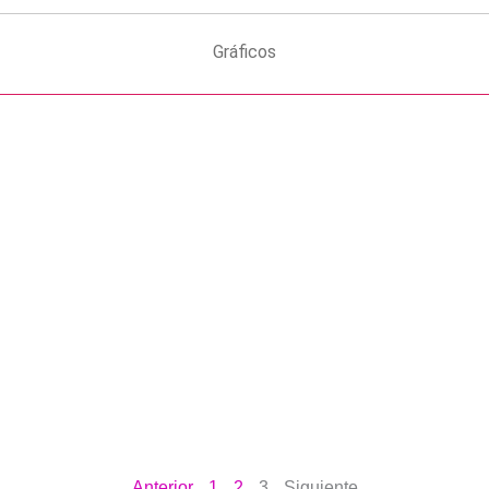
Gráficos
Página
Página
Página
Anterior
1
2
3
Siguiente