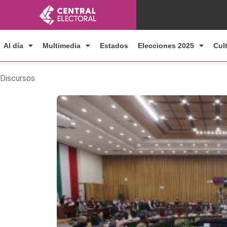
Ir
al
contenido
Al día
Multimedia
Estados
Elecciones 2025
Cul
Discursos