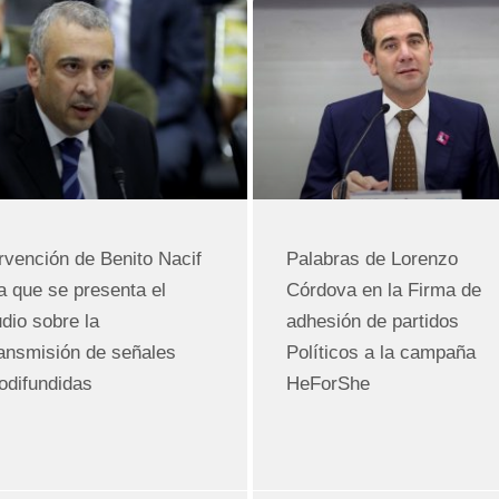
Página
Página
Página
Página
Página
Página
Página
ervención de Benito Nacif
Palabras de Lorenzo
la que se presenta el
Córdova en la Firma de
dio sobre la
adhesión de partidos
ransmisión de señales
Políticos a la campaña
iodifundidas
HeForShe