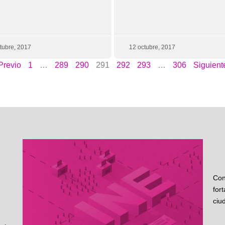
tubre, 2017
12 octubre, 2017
Previo
1
…
289
290
291
292
293
…
306
Siguient
Con
for
ciu