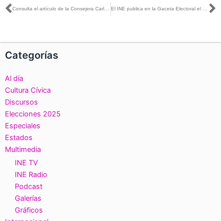
Ant
S
Consulta el artículo de la Consejera Carla Humphrey publicado en La Silla Rota
El INE publica en la Gaceta Electoral el acuerdo del Consejo General sobre el registro de nuevos Partidos Políticos Nacionales
Categorías
Al día
Cultura Cívica
Discursos
Elecciones 2025
Especiales
Estados
Multimedia
INE TV
INE Radio
Podcast
Galerías
Gráficos