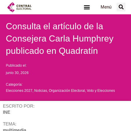
Ir
Menú
al
contenido
Consulta el artículo de la
Consejera Carla Humphrey
publicado en Quadratín
Publicado el:
junio 30, 2026
Categoría:
Elecciones 2027
,
Noticias
,
Organización Electoral
,
Voto y Elecciones
ESCRITO POR:
INE
TEMA:
multimedia