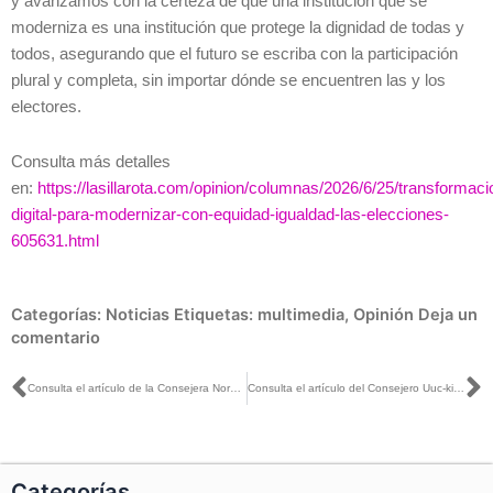
y avanzamos con la certeza de que una institución que se
moderniza es una institución que protege la dignidad de todas y
todos, asegurando que el futuro se escriba con la participación
plural y completa, sin importar dónde se encuentren las y los
electores.
Consulta más detalles
en:
https://lasillarota.com/opinion/columnas/2026/6/25/transformaci
digital-para-modernizar-con-equidad-igualdad-las-elecciones-
605631.html
Categorías:
Noticias
Etiquetas:
multimedia
,
Opinión
Deja un
comentario
Ant
S
Consulta el artículo de la Consejera Norma Irene de la Cruz publicado en La Silla Rota
Consulta el artículo del Consejero Uuc-kib Espadas publicado en El Financiero
Categorías