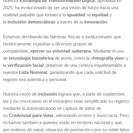
Nuestra
Estrategia de Transformación Digita
l, aprobada en
2025, ha evolucionado de ser una visión de futuro hacia una
realidad palpable que fortalece la
igualdad
, la
equidad
y
la
inclusión democráticas
a través de la
innovación
.
Estamos derribando las barreras físicas o institucionales que
históricamente impedían a diversos grupos de
compatriotas,
ejercer su voluntad soberana
.
Mediante el uso
de
tecnología biométrica
de punta, como la «
fotografía viva
» y
la
verificación facial
, dotamos de una certeza inquebrantable a
nuestra
Lista Nominal
, garantizando que cada solicitud de
registro sea auténtica y personal.
Nuestra visión de
inclusión
logrará que, a partir de septiembre,
las y los mexicanos en el extranjero vean simplificado su registro
mediante la automatización de captura de datos de
su
Credencial para Votar
, eliminando errores y burocracia. Pero
incluimos también a quienes están en territorio nacional y que,
por motivos de salud, situación de postración o por su noble labor