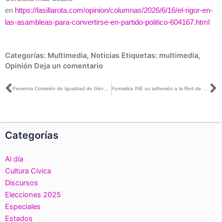
en
https://lasillarota.com/opinion/columnas/2026/6/16/el-rigor-en-
las-asambleas-para-convertirse-en-partido-politico-604167.html
Categorías:
Multimedia
,
Noticias
Etiquetas:
multimedia
,
Opinión
Deja un comentario
Ant
S
Presenta Comisión de Igualdad de Género y No Discriminación dos programas para prevenir y atender la VPMRG
Formaliza INE su adhesión a la Red de Transparencia y Acceso a la Información Iberoamericana
Categorías
Al día
Cultura Cívica
Discursos
Elecciones 2025
Especiales
Estados