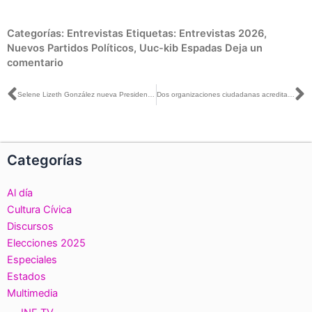
Categorías:
Entrevistas
Etiquetas:
Entrevistas 2026
,
Nuevos Partidos Políticos
,
Uuc-kib Espadas
Deja un
comentario
Ant
S
Selene Lizeth González nueva Presidenta provisional del Instituto Electoral de Michoacán: INE
Dos organizaciones ciudadanas acreditan solicitudes para constituirse como Partidos Políticos
Categorías
Al día
Cultura Cívica
Discursos
Elecciones 2025
Especiales
Estados
Multimedia