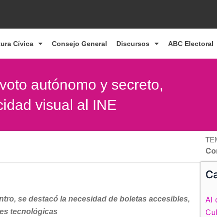
tura Cívica
Consejo General
Discursos
ABC Electoral
 voto autónomo y secreto,
idad visual al INE
TE
Co
Ca
tro, se destacó la necesidad de boletas accesibles,
Al 
nes tecnológicas
Cul