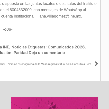
e
, dispuesto en las juntas locales o distritales del Instituto
L en el 8004332000, con mensajes de WhatsApp al
cuenta institucional liliana.villagomez@ine.mx.
-o0o-
a INE
,
Noticias
Etiquetas:
Comunicados 2026
,
clusión
,
Paridad
Deja un comentario
Sigu
Aprueba Comisión de Transparencia del INE modificaciones y resoluciones sobre recursos de revisión de partidos políticos
Versión estenográfica de la Mesa regional virtual de la Consulta a Personas con Discapacidad Visual y sus Organizaciones, correspondiente a la región centro