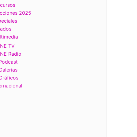
scursos
ecciones 2025
eciales
tados
ltimedia
INE TV
INE Radio
Podcast
Galerías
Gráficos
ernacional