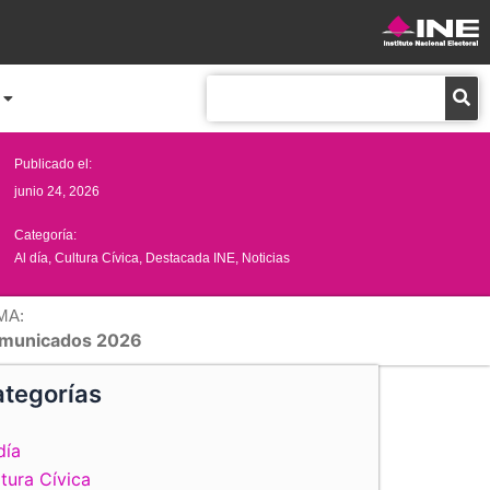
Buscar
Publicado el:
junio 24, 2026
Categoría:
Al día
,
Cultura Cívica
,
Destacada INE
,
Noticias
MA:
municados 2026
tegorías
día
tura Cívica