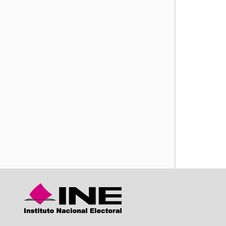
iente