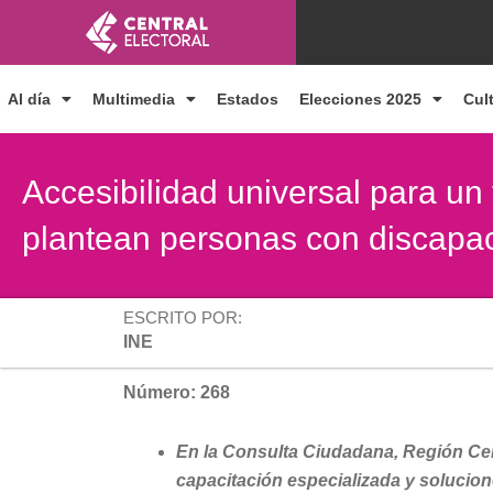
Ir
al
contenido
Al día
Multimedia
Estados
Elecciones 2025
Cul
Accesibilidad universal para un
plantean personas con discapac
ESCRITO POR:
INE
Número: 268
En la Consulta Ciudadana, Región Cen
capacitación especializada y solucio