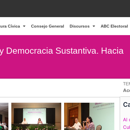
tura Cívica
Consejo General
Discursos
ABC Electoral
 y Democracia Sustantiva. Hacia
TE
Ac
Ca
Al 
Cul