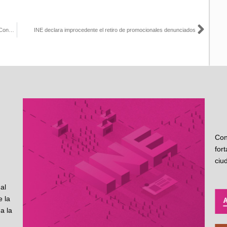
Sigu
El reto rumbo a 2027 es consolidar acciones afirmativas asegura Consejera Rita Bell López Vences
INE declara improcedente el retiro de promocionales denunciados
Con
for
ciu
al
 la
a la