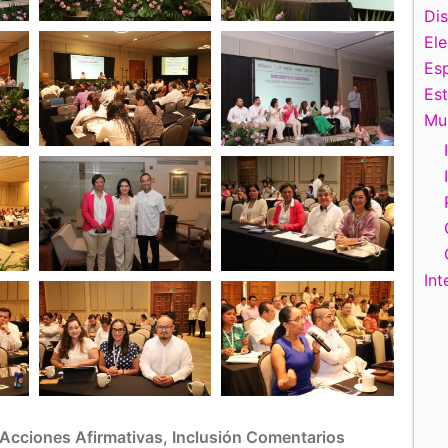
Di
El
Esp
Es
Mu
Int
Acciones Afirmativas
,
Inclusión
Comentarios