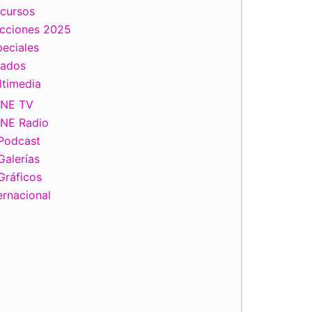
scursos
ecciones 2025
eciales
tados
ltimedia
INE TV
INE Radio
Podcast
Galerías
Gráficos
ernacional