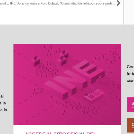
Sigu
La Delegación del INE en Hidalgo realizó el Foro Estatal de la Comunidad de Reflexión (CoR) para fortalecer la participación ciudadana rumbo a las elecciones de 2027
INE Durango realiza Foro Estatal: “Comunidad de reflexión sobre participación ciudadana rumbo a los próximos procesos electorales”
Con
for
ciu
al
 la
a la