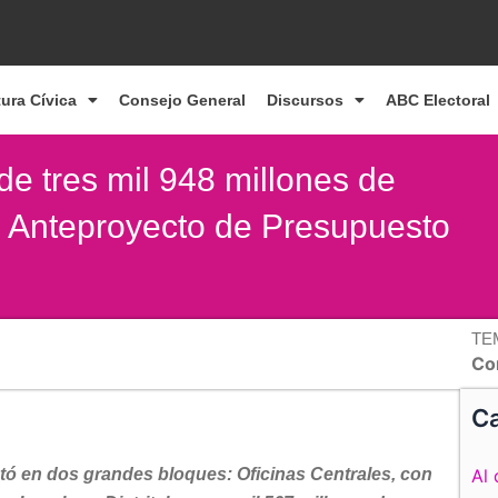
tura Cívica
Consejo General
Discursos
ABC Electoral
e tres mil 948 millones de
el Anteproyecto de Presupuesto
TE
Co
Ca
tó en dos grandes bloques: Oficinas Centrales, con
Al 