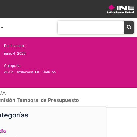
Buscar
Publicado el:
junio 4, 2026
Categoría:
Al día
,
Destacada INE
,
Noticias
MA:
misión Temporal de Presupuesto
tegorías
día