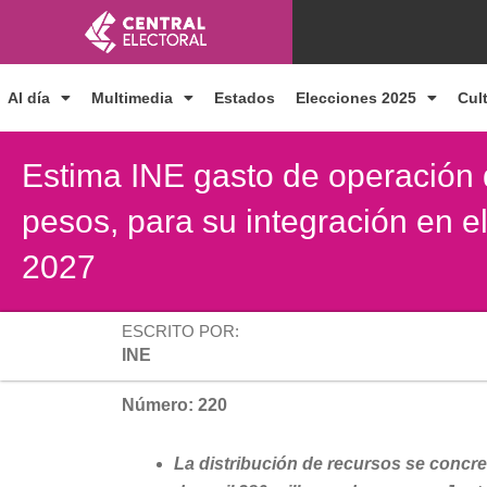
Ir
al
contenido
Al día
Multimedia
Estados
Elecciones 2025
Cul
Estima INE gasto de operación d
pesos, para su integración en 
2027
ESCRITO POR:
INE
Número: 220
La distribución de recursos se concre