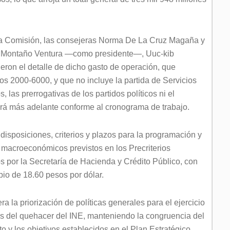
e la Comisión, las consejeras Norma De La Cruz Magaña y
ge Montaño Ventura —como presidente—, Uuc-kib
on el detalle de dicho gasto de operación, que
os 2000-6000, y que no incluye la partida de Servicios
, las prerrogativas de los partidos políticos ni el
rará más adelante conforme al cronograma de trabajo.
disposiciones, criterios y plazos para la programación y
 macroeconómicos previstos en los Precriterios
 por la Secretaría de Hacienda y Crédito Público, con
bio de 18.60 pesos por dólar.
a la priorización de políticas generales para el ejercicio
nes del quehacer del INE, manteniendo la congruencia del
uto y los objetivos establecidos en el Plan Estratégico