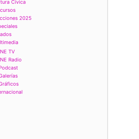
tura Cívica
scursos
ecciones 2025
eciales
tados
ltimedia
INE TV
INE Radio
Podcast
Galerías
Gráficos
ernacional