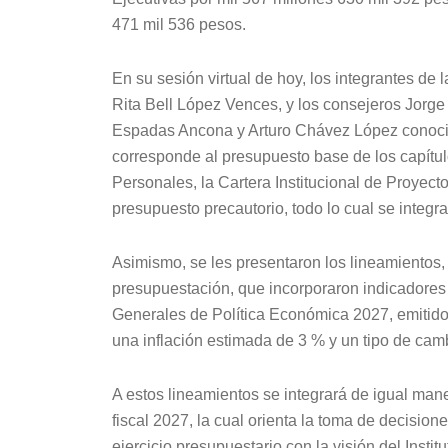
471 mil 536 pesos.
En su sesión virtual de hoy, los integrantes d
Rita Bell López Vences, y los consejeros Jor
Espadas Ancona y Arturo Chávez López conocier
corresponde al presupuesto base de los capítul
Personales, la Cartera Institucional de Proyectos
presupuesto precautorio, todo lo cual se integ
Asimismo, se les presentaron los lineamientos, 
presupuestación, que incorporaron indicadores
Generales de Política Económica 2027, emitidos
una inflación estimada de 3 % y un tipo de cam
A estos lineamientos se integrará de igual maner
fiscal 2027, la cual orienta la toma de decisio
ejercicio presupuestario con la visión del Instit