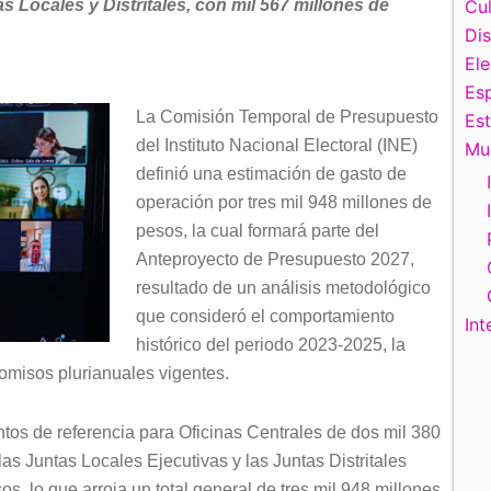
s Locales y Distritales, con mil 567 millones de
Cul
Di
El
Esp
La Comisión Temporal de Presupuesto
Es
del Instituto Nacional Electoral (INE)
Mu
definió una estimación de gasto de
operación por tres mil 948 millones de
pesos, la cual formará parte del
Anteproyecto de Presupuesto 2027,
resultado de un análisis metodológico
que consideró el comportamiento
Int
histórico del periodo 2023-2025, la
romisos plurianuales vigentes.
tos de referencia para Oficinas Centrales de dos mil 380
as Juntas Locales Ejecutivas y las Juntas Distritales
s, lo que arroja un total general de tres mil 948 millones