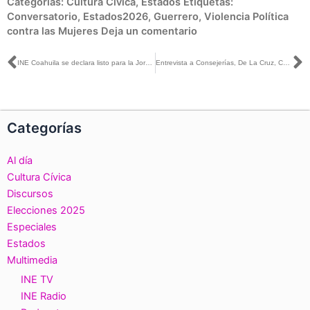
Categorías:
Cultura Cívica
,
Estados
Etiquetas:
Conversatorio
,
Estados2026
,
Guerrero
,
Violencia Política
contra las Mujeres
Deja un comentario
Ant
S
INE Coahuila se declara listo para la Jornada Electoral del próximo 7 de junio
Entrevista a Consejerías, De La Cruz, Chávez, Cruz y Montaño con Jorge Faibre para MVS Noticias Veracruz
Categorías
Al día
Cultura Cívica
Discursos
Elecciones 2025
Especiales
Estados
Multimedia
INE TV
INE Radio