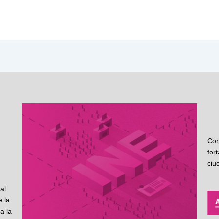
Con
for
ciu
al
 la
a la