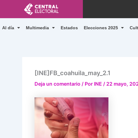
Ir
al
contenido
Al día
Multimedia
Estados
Elecciones 2025
Cul
[INE]FB_coahuila_may_2.1
Deja un comentario
/ Por
INE
/
22 mayo, 20