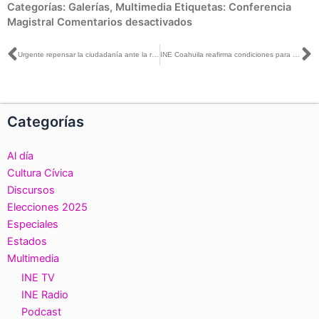
en
Categorías:
Galerías
,
Multimedia
Etiquetas:
Conferencia
Conferencia
Magistral
Comentarios desactivados
Magistral
«Nuevas
Ant
S
Urgente repensar la ciudadanía ante la reorganización digital de la vida social: Néstor García
INE Coahuila reafirma condiciones para una elección confiable, segura y en paz rumbo al PEL 2025-2026
Identidades
&
Multiculturalidad:
Ciudadanos
Categorías
en
tiempos
Al día
de
algoritmos».
Cultura Cívica
Discursos
Elecciones 2025
Especiales
Estados
Multimedia
INE TV
INE Radio
Podcast