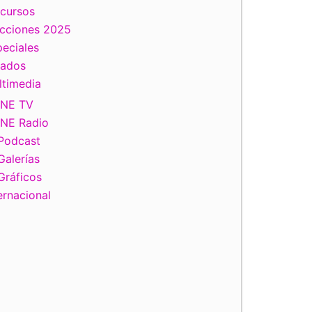
scursos
ecciones 2025
eciales
tados
ltimedia
INE TV
INE Radio
Podcast
Galerías
Gráficos
ernacional