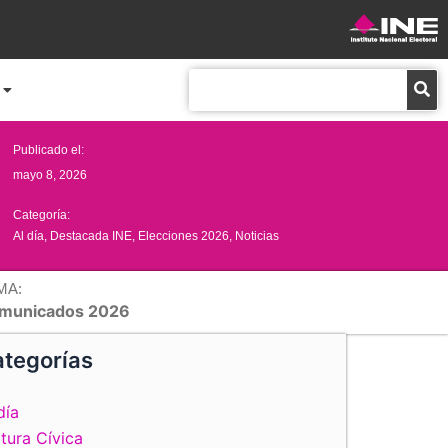
Buscar
Publicado el:
mayo 8, 2026
Categoría:
Al día
,
Destacada INE
,
Elecciones 2026
,
Noticias
MA:
municados 2026
tegorías
día
tura Cívica