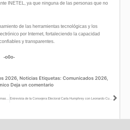
ante INETEL, ya que ninguna de las personas que no
onamiento de las herramientas tecnológicas y los
ectrónico por Internet, fortaleciendo la capacidad
 confiables y transparentes.
-o0o-
es 2026
,
Noticias
Etiquetas:
Comunicados 2026
,
nico
Deja un comentario
Sigu
Guadalupe Taddei hace un llamado para atender retos de las reformas electorales y elecciones 2027
Entrevista de la Consejera Electoral Carla Humphrey con Leonardo Curzio para Grupo Fórmula