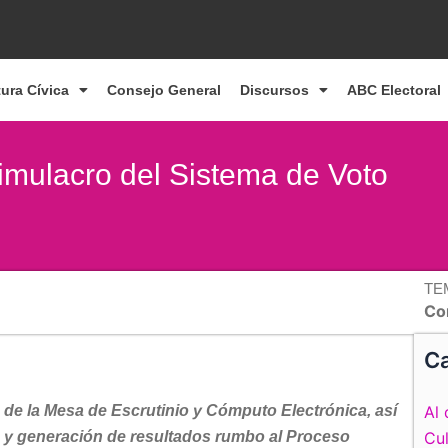
tura Cívica
Consejo General
Discursos
ABC Electoral
imulacro del Sistema de Voto
TE
Co
Ca
o de la Mesa de Escrutinio y Cómputo Electrónica, así
Al 
y generación de resultados rumbo al Proceso
Cul