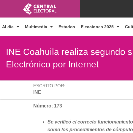
Ir
al
contenido
Al día
Multimedia
Estados
Elecciones 2025
Cul
INE Coahuila realiza segundo s
Electrónico por Internet
ESCRITO POR:
INE
Número: 173
Se verificó el correcto funcionamient
como los procedimientos de cómputo 