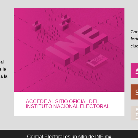
Con
for
ciu
al
 la
a la
ACCEDE AL SITIO OFICIAL DEL
INSTITUTO NACIONAL ELECTORAL
Central Electoral es un sitio de INE.mx