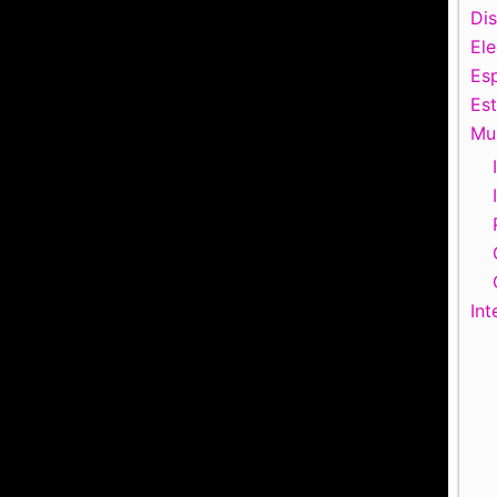
Di
El
Esp
Es
Mu
Int