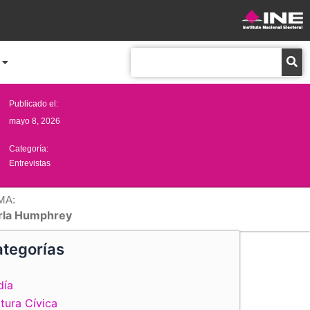
Buscar
Publicado el:
mayo 8, 2026
Categoría:
Entrevistas
MA:
rla Humphrey
tegorías
día
tura Cívica