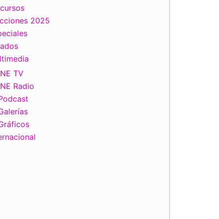
scursos
ecciones 2025
eciales
tados
ltimedia
INE TV
INE Radio
Podcast
Galerías
Gráficos
ernacional