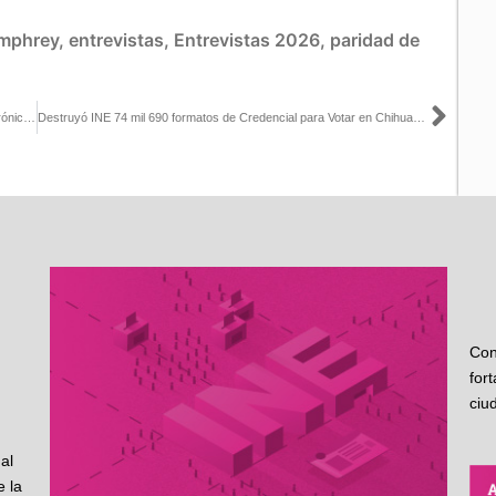
umphrey
,
entrevistas
,
Entrevistas 2026
,
paridad de
Sigu
INE Coahuila realiza segundo simulacro del Sistema de Voto Electrónico por Internet
Destruyó INE 74 mil 690 formatos de Credencial para Votar en Chihuahua
Con
for
ciu
al
 la