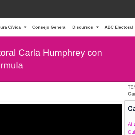
tura Cívica
Consejo General
Discursos
ABC Electoral
ctoral Carla Humphrey con
órmula
TE
Ca
Ca
Al 
Cul