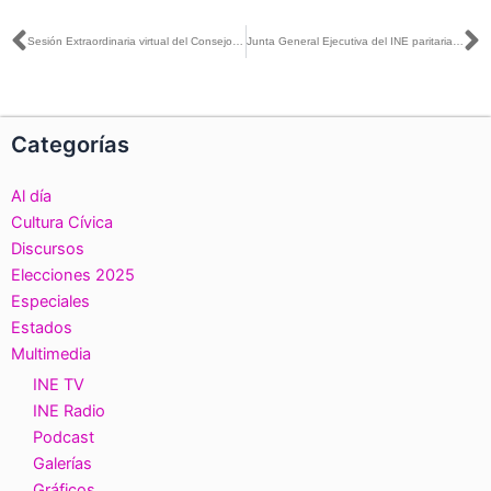
prensa
Ant
S
Sesión Extraordinaria virtual del Consejo General.
Junta General Ejecutiva del INE paritaria integra representantes indígenas y la comunidad LGBTQ+
Categorías
Al día
Cultura Cívica
Discursos
Elecciones 2025
Especiales
Estados
Multimedia
INE TV
INE Radio
Podcast
Galerías
Gráficos