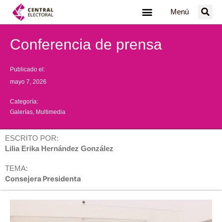
Ir
Menú
al
contenido
Conferencia de prensa
Publicado el:
mayo 7, 2026
Categoría:
Galerías
,
Multimedia
ESCRITO POR:
Lilia Erika Hernández González
TEMA:
Consejera Presidenta