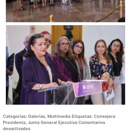
en
Categorías:
Galerías
,
Multimedia
Etiquetas:
Consejera
Conferencia
Presidenta
,
Junta General Ejecutiva
Comentarios
de
desactivados