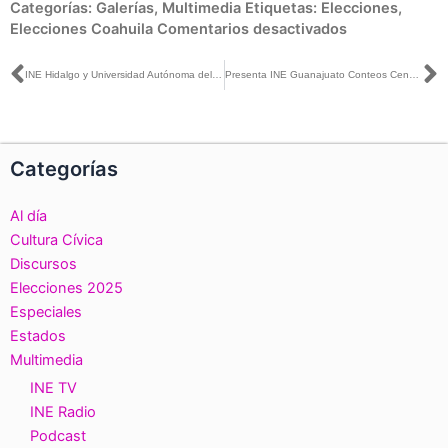
en
Categorías:
Galerías
,
Multimedia
Etiquetas:
Elecciones
,
Intercambio
Elecciones Coahuila
Comentarios desactivados
sobre
Fortalecimien
Ant
S
INE Hidalgo y Universidad Autónoma del Estado promueven la prevención y atención de la Violencia Política contra las Mujeres en Razón de Género
Presenta INE Guanajuato Conteos Censales de Participación Ciudadana 2009–2024 en Ibero León
e
Integridad.
Categorías
Al día
Cultura Cívica
Discursos
Elecciones 2025
Especiales
Estados
Multimedia
INE TV
INE Radio
Podcast