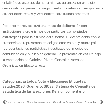
enfatizó que este tipo de herramientas garantiza un ejercicio
democrático al permitir el seguimiento ciudadano en tiempo real y
ofrecer datos reales y verificables para futuros procesos.
Posteriormente, se llevó una mesa de deliberación con
instituciones y organismos que participan como aliados
estratégicos para la difusión del sistema. El evento contó con la
presencia de representantes del gobierno estatal y municipal,
representaciones partidistas, investigadores, medios de
comunicación y público en general. La presentación estuvo bajo
la conducción de Gabriela Rivera González, vocal de
Organización Electoral local.
Categorías:
Estados
,
Voto y Elecciones
Etiquetas:
Estados2026
,
Guerrero
,
SICEE
,
Sistema de Consulta de
Estadística de las Elecciones
Deja un comentario
Ant
S
Pasan a examen 103 aspirantes a consejería del ITE; 19 más no cumplieron con algún requisito: INE Tlaxcala
Guía de la Segunda Sesión Extraordinaria del Consejo General del INE, 27 de abril de 2026