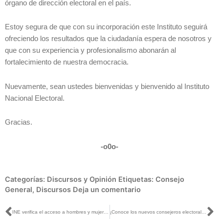
órgano de dirección electoral en el país.
Estoy segura de que con su incorporación este Instituto seguirá
ofreciendo los resultados que la ciudadanía espera de nosotros y
que con su experiencia y profesionalismo abonarán al
fortalecimiento de nuestra democracia.
Nuevamente, sean ustedes bienvenidas y bienvenido al Instituto
Nacional Electoral.
Gracias.
-o0o-
Categorías:
Discursos y Opinión
Etiquetas:
Consejo
General
,
Discursos
Deja un comentario
Ant
S
INE verifica el acceso a hombres y mujeres a publicidad electoral
¡Conoce los nuevos consejeros electorales!