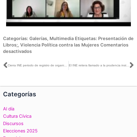
en
Categorías:
Galerías
,
Multimedia
Etiquetas:
Presentación de
Presentación
Libros;
,
Violencia Política contra las Mujeres
Comentarios
del
desactivados
libro:
«Violencia
Ant
S
Cierra INE periodo de registro de organizaciones ciudadanas interesadas en constituirse como partido político nacional
El INE reitera llamado a la prudencia institucional ante la iniciativa de Reforma Electoral
digital
en
razón
de
Categorías
género.
Sentencias
Al día
frente
a
Cultura Cívica
su
Discursos
impacto
Elecciones 2025
político”.