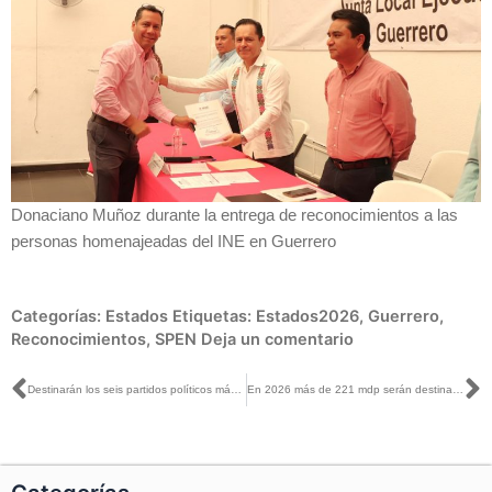
Donaciano Muñoz durante la entrega de reconocimientos a las
personas homenajeadas del INE en Guerrero
Categorías:
Estados
Etiquetas:
Estados2026
,
Guerrero
,
Reconocimientos
,
SPEN
Deja un comentario
Ant
S
Destinarán los seis partidos políticos más de 221 millones para el desarrollo del liderazgo político de las mujeres en 2026
En 2026 más de 221 mdp serán destinados para fortalecer el liderazgo político de las mujeres en México. Los partidos nacionales deberán invertir al menos el 3% de su financiamiento