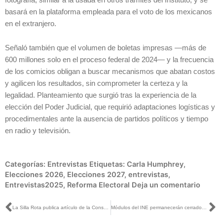
basará en la plataforma empleada para el voto de los mexicanos
en el extranjero.
Señaló también que el volumen de boletas impresas —más de
600 millones solo en el proceso federal de 2024— y la frecuencia
de los comicios obligan a buscar mecanismos que abatan costos
y agilicen los resultados, sin comprometer la certeza y la
legalidad. Planteamiento que surgió tras la experiencia de la
elección del Poder Judicial, que requirió adaptaciones logísticas y
procedimentales ante la ausencia de partidos políticos y tiempo
en radio y televisión.
Categorías:
Entrevistas
Etiquetas:
Carla Humphrey
,
Elecciones 2026
,
Elecciones 2027
,
entrevistas
,
Entrevistas2025
,
Reforma Electoral
Deja un comentario
Ant
S
La Silla Rota publica artículo de la Consejera Carla Humphrey
Módulos del INE permanecerán cerrados el 24 y 25 de diciembre y del 29 de diciembre al 3 de enero de 2026