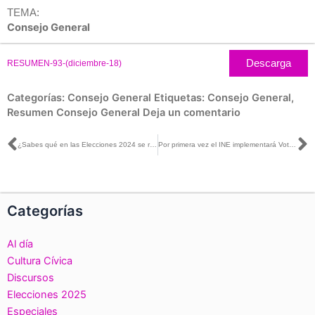
TEMA:
Consejo General
Descarga
RESUMEN-93-(diciembre-18)
Categorías:
Consejo General
Etiquetas:
Consejo General
,
Resumen Consejo General
Deja un comentario
Ant
S
¿Sabes qué en las Elecciones 2024 se registraron residentes en el extranjero bajo acción afirmativa?
Por primera vez el INE implementará Voto Anticipado por Internet en el Proceso Electoral Local 2025-2026 de Coahuila
Categorías
Al día
Cultura Cívica
Discursos
Elecciones 2025
Especiales