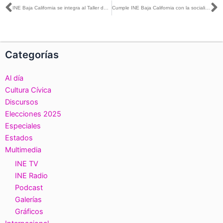
Ant
S
INE Baja California se integra al Taller de Formación de Promotorías de la Educación Cívica de Mexicanas y Mexicanos Residentes en el Extranjero
Cumple INE Baja California con la socialización de Resultados de la Consulta Infantil y Juvenil 2024
Categorías
Al día
Cultura Cívica
Discursos
Elecciones 2025
Especiales
Estados
Multimedia
INE TV
INE Radio
Podcast
Galerías
Gráficos