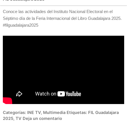
Conoce las actividades del Instituto Nacional Electoral en el
Séptimo día de la Feria Internacional del Libro Guadalajara 2025.
#filguadalajara2025
Categorías:
INE TV
,
Multimedia
Etiquetas:
FIL Guadalajara
2025
,
TV
Deja un comentario