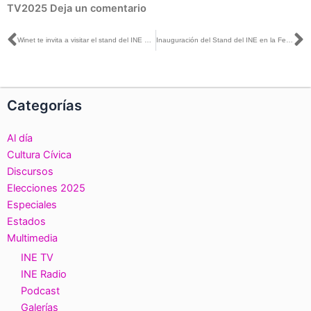
TV2025
Deja un comentario
Ant
S
Winet te invita a visitar el stand del INE en la Feria Internacional del Libro
Inauguración del Stand del INE en la Feria Internacional del Libro de Guadalajara.
Categorías
Al día
Cultura Cívica
Discursos
Elecciones 2025
Especiales
Estados
Multimedia
INE TV
INE Radio
Podcast
Galerías