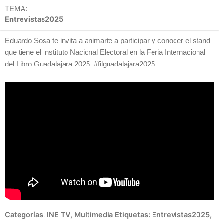
TEMA:
Entrevistas2025
Eduardo Sosa te invita a animarte a participar y conocer el stand
que tiene el Instituto Nacional Electoral en la Feria Internacional
del Libro Guadalajara 2025. #filguadalajara2025
Categorías:
INE TV
,
Multimedia
Etiquetas:
Entrevistas2025
,