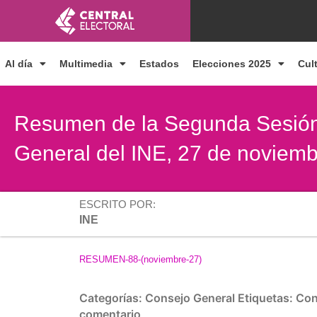
Ir
al
contenido
Al día
Multimedia
Estados
Elecciones 2025
Cul
Resumen de la Segunda Sesión 
General del INE, 27 de noviem
ESCRITO POR:
INE
RESUMEN-88-(noviembre-27)
Categorías:
Consejo General
Etiquetas:
Con
comentario