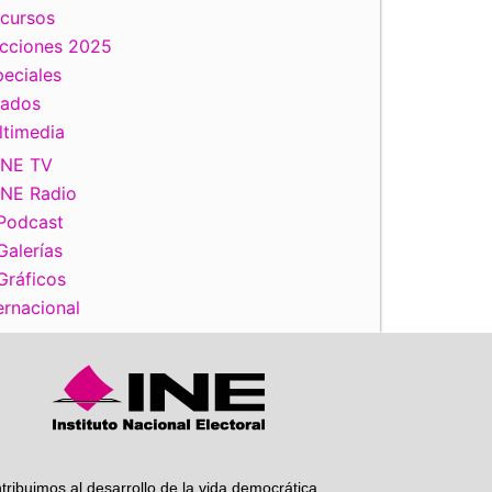
scursos
ecciones 2025
iente
eciales
tados
ltimedia
INE TV
INE Radio
Podcast
Galerías
Gráficos
ernacional
tribuimos al desarrollo de la vida democrática