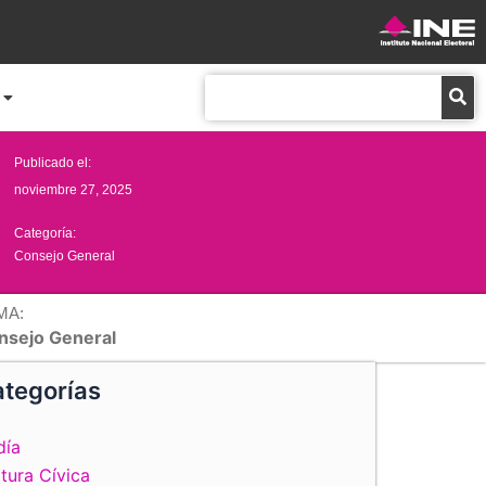
Buscar
Publicado el:
noviembre 27, 2025
Categoría:
Consejo General
MA:
nsejo General
tegorías
día
tura Cívica