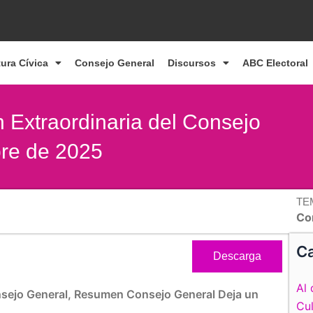
tura Cívica
Consejo General
Discursos
ABC Electoral
Extraordinaria del Consejo
bre de 2025
TE
Co
Ca
Descarga
Al 
sejo General
,
Resumen Consejo General
Deja un
Cul