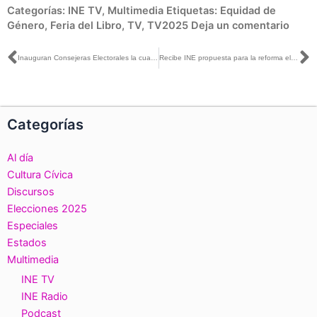
Categorías:
INE TV
,
Multimedia
Etiquetas:
Equidad de
Género
,
Feria del Libro
,
TV
,
TV2025
Deja un comentario
Ant
S
Inauguran Consejeras Electorales la cuarta edición de la Feria del Libro INE
Recibe INE propuesta para la reforma electoral de la Asociación de Tribunales Electorales de la República Mexicana y de la Asociación Mexicana de Fiscalías Electorales
Categorías
Al día
Cultura Cívica
Discursos
Elecciones 2025
Especiales
Estados
Multimedia
INE TV
INE Radio
Podcast